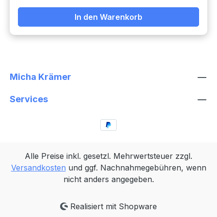
Hottgenroth Akademie Sonnenhof, Kölner Str.
In den Warenkorb
33, 57635 WeyerbuschVvk.: 13,- €Ak.: 16,-
€Veranstalter: Hottgenroth Software
Micha Krämer
Services
Alle Preise inkl. gesetzl. Mehrwertsteuer zzgl.
Versandkosten
und ggf. Nachnahmegebühren, wenn
nicht anders angegeben.
Realisiert mit Shopware