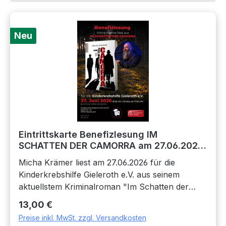
Neu
Eintrittskarte Benefizlesung IM
SCHATTEN DER CAMORRA am 27.06.2026
in Weyerbusch von Micha Krämer
Micha Krämer liest am 27.06.2026 für die
Kinderkrebshilfe Gieleroth e.V. aus seinem
aktuellstem Kriminalroman "Im Schatten der
Camorra" in der Hottgenroth Akademie
Regulärer Preis:
13,00 €
Sonnenhof in Weyerbusch.Wann: 27.06.2026 um
Preise inkl. MwSt. zzgl. Versandkosten
18:30 Uhr - Einlass ab 17:00 UhrWo: