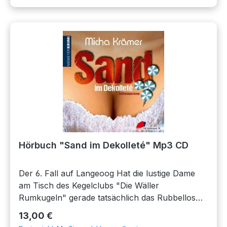
den ersten Blick scheint? Ein verzwickter Fall für
Kriminalhauptkommissarin Nina Moretti und
Inselpolizistin Lotta Dönges.Gelesen vom
AutorSpieldauer: 9 Stunden 39 Minuten
Hörbuch "Sand im Dekolleté" Mp3 CD
Der 6. Fall auf Langeoog Hat die lustige Dame
am Tisch des Kegelclubs "Die Wäller
Rumkugeln" gerade tatsächlich das Rubbellos
mit dem Hauptgewinn von einer halben Million in
Regulärer Preis:
13,00 €
ihrem Dekolleté verschwinden lassen, oder ist