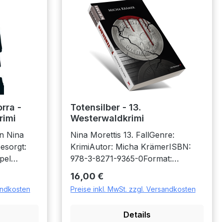
rra -
Totensilber - 13.
rimi
Westerwaldkrimi
n Nina
Nina Morettis 13. FallGenre:
besorgt:
KrimiAutor: Micha KrämerISBN:
pel
978-3-8271-9365-0Format:
Ihr Bruder
KlappbroschurSeitenzahl: ca.
Regulärer Preis:
16,00 €
480Größe: 19,0 x 12,5
sandkosten
Preise inkl. MwSt. zzgl. Versandkosten
ma. Von
cmVeröffentlichung: 2022Auflage:
1.Verlag: CW Niemeyer
Details
ch deren
BuchverlageInhalt:Baggerfahrer