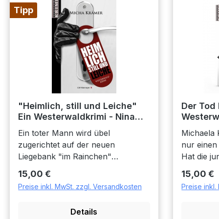
Tipp
"Heimlich, still und Leiche"
Der Tod 
Ein Westerwaldkrimi - Nina
Westerwa
Morettis 14. Fall
Morettis 
Ein toter Mann wird übel
Michaela 
zugerichtet auf der neuen
nur einen
Liegebank "im Rainchen"
Hat die j
gefunden. So nennen die
der Reise 
Regulärer Preis:
Regulärer
15,00 €
15,00 €
Betzdorfer den kleinen Park
tatsächlic
Preise inkl. MwSt. zzgl. Versandkosten
Preise inkl
unweit der Stadtmitte. Der
umgesetzt
abgemagrerte und verwahrloste
darauf hin
Details
Verstorbene ist der Polizei nicht
später fin