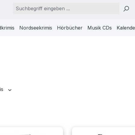
krimis
Nordseekrimis
Hörbücher
Musik CDs
Kalende
is