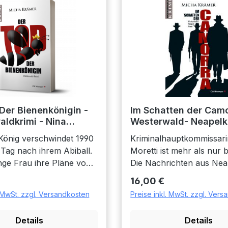
Der Bienenkönigin -
Im Schatten der Camo
ldkrimi - Nina
Westerwald- Neapelk
15. Fall
König verschwindet 1990
Kriminalhauptkommissari
 Tag nach ihrem Abiball.
Moretti ist mehr als nur 
unge Frau ihre Pläne von
Die Nachrichten aus Nea
in die weite Welt
verheißen nichts Gutes. 
 Preis:
Regulärer Preis:
16,00 €
h spontan in die Tat
Antonio liegt nach einer
. MwSt. zzgl. Versandkosten
Preise inkl. MwSt. zzgl. Ver
? Vieles deutete damals
Schussverletzung im Ko
. Vierunddreißig Jahre
seiner Frau fehlt jede Spur. Auf
Details
Details
det der neue Besitzer des
der Tatwaffe befinden si