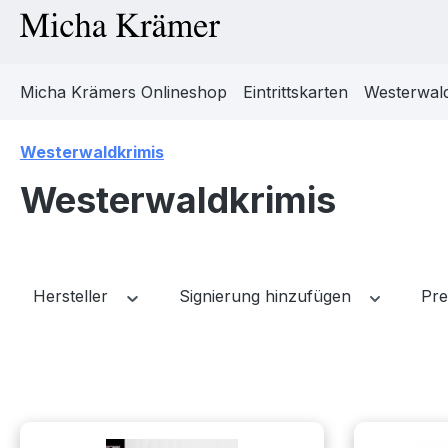
m Hauptinhalt springen
Zur Suche springen
Zur Hauptnavigation springen
Micha Krämers Onlineshop
Eintrittskarten
Westerwald
Westerwaldkrimis
Westerwaldkrimis
Hersteller
Signierung hinzufügen
Pre