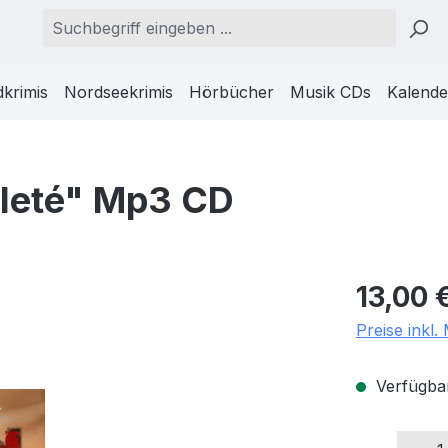
krimis
Nordseekrimis
Hörbücher
Musik CDs
Kalende
lleté" Mp3 CD
Regulärer Pr
13,00 
Preise inkl
Verfügbar
Produkt