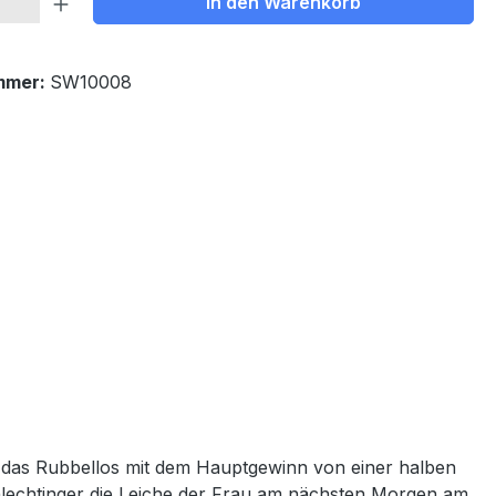
In den Warenkorb
mmer:
SW10008
h das Rubbellos mit dem Hauptgewinn von einer halben
lechtinger die Leiche
der Frau am nächsten Morgen am