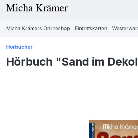
m Hauptinhalt springen
Zur Suche springen
Zur Hauptnavigation springen
Micha Krämers Onlineshop
Eintrittskarten
Westerwald
Hörbücher
Hörbuch "Sand im Deko
Bildergalerie überspringen