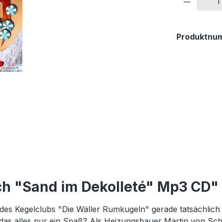
Produktnu
h "Sand im Dekolleté" Mp3 CD"
h des Kegelclubs "Die Wäller Rumkugeln" gerade tatsächlic
t das alles nur ein Spaß? Als Heizungsbauer Martin von Sch