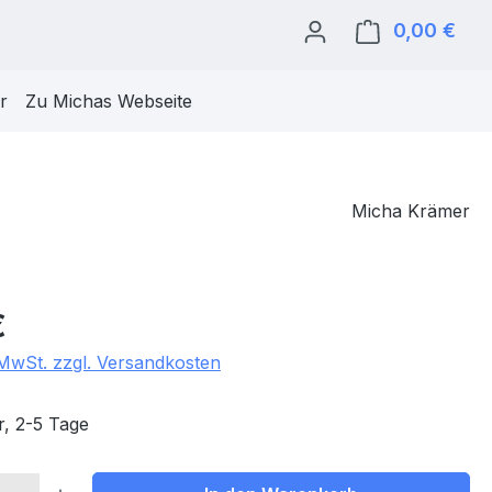
0,00 €
Ware
r
Zu Michas Webseite
Micha Krämer
eis:
€
. MwSt. zzgl. Versandkosten
, 2-5 Tage
 Anzahl: Gib den gewünschten Wert ein 