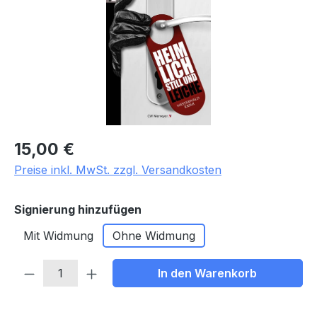
Regulärer Preis:
15,00 €
Preise inkl. MwSt. zzgl. Versandkosten
auswählen
Signierung hinzufügen
Mit Widmung
Ohne Widmung
Produkt Anzahl: Gib den gewünschten We
In den Warenkorb