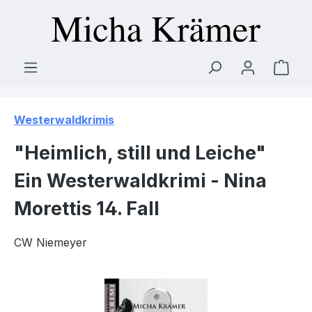
Zum Hauptinhalt springen
Ware
Westerwaldkrimis
"Heimlich, still und Leiche"
Ein Westerwaldkrimi - Nina
Morettis 14. Fall
CW Niemeyer
Bildergalerie überspringen